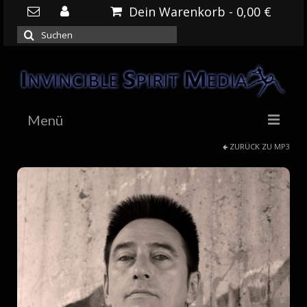
Dein Warenkorb
-
0,00
€
Suchen
nach:
Menü
ZURÜCK ZU
MP3
HOME
NEWS
DOWNLOADS
SHOP