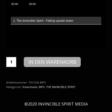
00:00
00:00
1. The Invincible Spirit - Falling upside down
The
IN DEN WARENKORB
Invincible
Spirit
-
Falling
upside
Artikelnummer:
TIS-FUD-MP3
down
Kategorien:
Downloads
,
MP3
,
THE INVINCIBLE SPIRIT
(MP3)
Menge
©2020 INVINCIBLE SPIRIT MEDIA