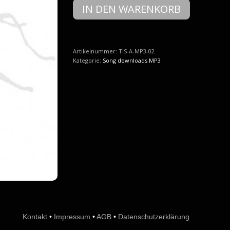
The
IN DEN WARENKORB
Invincible
Spirit
-
02
Erase
Artikelnummer:
TIS-A-MP3-02
(
Kategorie:
Song downloads MP3
MP3
)
Menge
Kontakt
•
Impressum
•
AGB
•
Datenschutzerklärung