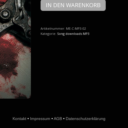
Menschliche
IN DEN WARENKORB
Energie
-
02
No
(
Artikelnummer:
ME-C-MP3-02
MP3
Kategorie:
Song downloads MP3
)
Menge
Kontakt
•
Impressum
•
AGB
•
Datenschutzerklärung