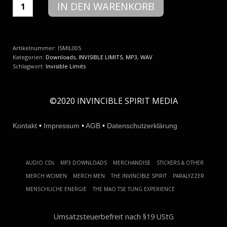
Invisible
IN DEN WARENKORB
Limits
-
no
turns
Menge
Artikelnummer:
ISMIL005
Kategorien:
Downloads
,
INVISIBLE LIMITS
,
MP3
,
WAV
Schlagwort:
Invisible Limits
©2020 INVINCIBLE SPIRIT MEDIA
Kontakt
•
Impressum
•
AGB
•
Datenschutzerklärung
AUDIO CDs
MP3 DOWNLOADS
MERCHANDISE
STICKERS & OTHER
MERCH WOMEN
MERCH MEN
THE INVINCIBLE SPIRIT
PARALYZZER
MENSCHLICHE ENERGIE
THE MAO TSE TUNG EXPERIENCE
Umsatzsteuerbefreit nach §19 UStG