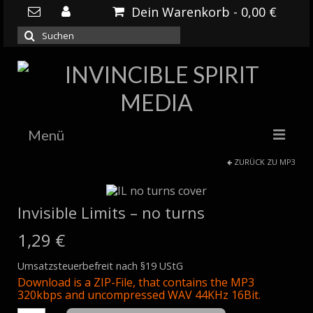
Dein Warenkorb
-
0,00
€
Suchen
nach:
Menü
ZURÜCK ZU
MP3
HOME
NEWS
Invisible Limits – no turns
DOWNLOADS
1,29
€
SHOP
Umsatzsteuerbefreit nach §19 UStG
Download is a ZIP-File, that contains the MP3
320kbps and uncompressed WAV 44KHz 16Bit.