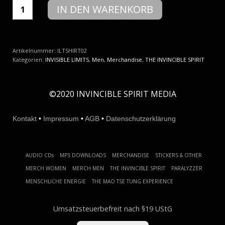
INVISIBLE
IN DEN WARENKORB
LIMITS
-
DEVIL
DANCE
(TSHIRT)
Artikelnummer:
ILTSHIRT02
Menge
Kategorien:
INVISIBLE LIMITS
,
Men
,
Merchandise
,
THE INVINCIBLE SPIRIT
©2020 INVINCIBLE SPIRIT MEDIA
Kontakt
•
Impressum
•
AGB
•
Datenschutzerklärung
AUDIO CDs
MP3 DOWNLOADS
MERCHANDISE
STICKERS & OTHER
MERCH WOMEN
MERCH MEN
THE INVINCIBLE SPIRIT
PARALYZZER
MENSCHLICHE ENERGIE
THE MAO TSE TUNG EXPERIENCE
Umsatzsteuerbefreit nach §19 UStG