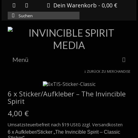
Dein Warenkorb
-
0,00
€
Suchen
nach:
Menü
ZURÜCK ZU
MERCHANDISE
HOME
NEWS
6 x Sticker/Aufkleber – The Invincible
Spirit
DOWNLOADS
4,00
€
SHOP
Umsatzsteuerbefreit nach §19 UStG
zzgl.
Versandkosten
6 x Aufkleber/Sticker „The Invincible Spirit – Classic
Sticker“