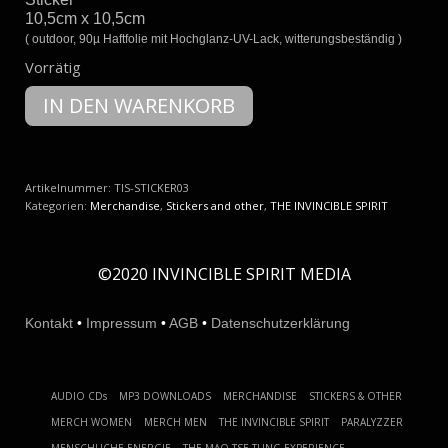
10,5cm x 10,5cm
( outdoor, 90µ Haftfolie mit Hochglanz-UV-Lack, witterungsbeständig )
Vorrätig
6
IN DEN WARENKORB
x
Sticker/Aufkleber
-
The
Invincible
Artikelnummer:
TIS-STICKER03
Spirit
Kategorien:
Merchandise
,
Stickers and other
,
THE INVINCIBLE SPIRIT
Menge
©2020 INVINCIBLE SPIRIT MEDIA
Kontakt
•
Impressum
•
AGB
•
Datenschutzerklärung
AUDIO CDs
MP3 DOWNLOADS
MERCHANDISE
STICKERS & OTHER
MERCH WOMEN
MERCH MEN
THE INVINCIBLE SPIRIT
PARALYZZER
MENSCHLICHE ENERGIE
THE MAO TSE TUNG EXPERIENCE